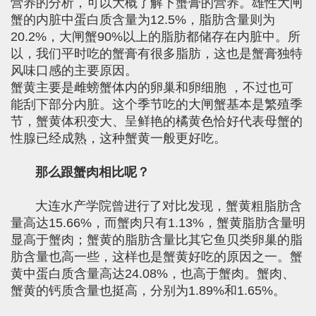
营养的分析，可以大概了解下蟹膏的营养。雄性大闸
蟹的内脏中蛋白质含量为12.5%，脂肪含量则为
20.2%，大闸蟹90%以上的脂肪都储存在内脏中。所
以，我们平时吃的蟹膏有很多脂肪，这也是蟹膏独特
风味口感的主要原因。
蟹黄主要是雌螃蟹体内的卵巢和卵细胞 ，不过也可
能刮下部分内脏。这个季节吃的大闸蟹基本是繁殖季
节，蟹黄体积变大、呈鲜艳的橘黄色恰好代表母蟹的
性腺已经成熟，这种蟹黄一般更好吃。
那么跟蟹肉相比呢？
大连水产学院曾进行了对比发现，蟹黄粗脂肪含
量高达15.66%，而蟹肉只有1.13%，蟹黄脂肪含量明
显高于蟹肉；蟹黄的脂肪含量比其它鱼贝类卵巢的脂
肪含量也高一些，这样也是蟹黄好吃的原因之一。蟹
黄中蛋白质含量高达24.08%，也高于蟹肉。蟹肉、
蟹黄的钙质含量也挺高，分别为1.89%和1.65%。