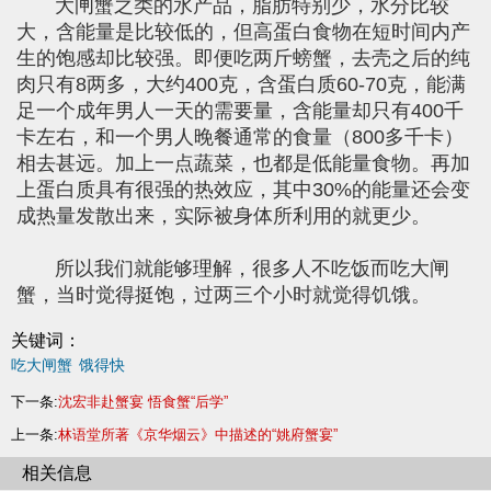
大闸蟹之类的水产品，脂肪特别少，水分比较
大，含能量是比较低的，但高蛋白食物在短时间内产
生的饱感却比较强。即便吃两斤螃蟹，去壳之后的纯
肉只有8两多，大约400克，含蛋白质60-70克，能满
足一个成年男人一天的需要量，含能量却只有400千
卡左右，和一个男人晚餐通常的食量（800多千卡）
相去甚远。加上一点蔬菜，也都是低能量食物。再加
上蛋白质具有很强的热效应，其中30%的能量还会变
成热量发散出来，实际被身体所利用的就更少。
所以我们就能够理解，很多人不吃饭而吃大闸
蟹，当时觉得挺饱，过两三个小时就觉得饥饿。
关键词：
吃大闸蟹
饿得快
下一条:
沈宏非赴蟹宴 悟食蟹“后学”
上一条:
林语堂所著《京华烟云》中描述的“姚府蟹宴”
相关信息