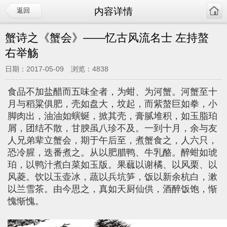
内容详情
返回
蟹诗之《蟹会》——忆古风流名士 左持螯
右举觞
日期：2017-05-09 浏览：4838
食品不加盐醋而五味全者，为蚶、为河蟹。河蟹至十
月与稻粱俱肥，壳如盘大，坟起，而紫螯巨如拳，小
脚肉出，油油如螾蜒，掀其壳，膏腻堆积，如玉脂珀
屑，团结不散，甘腴虽八珍不及。一到十月，余与友
人兄弟辈立蟹会，期于午后至，煮蟹食之，人六只，
恐冷腥，迭番煮之。从以肥腊鸭、牛乳酪。醉蚶如琥
珀，以鸭汁煮白菜如玉版。果蓏以谢橘、以风栗、以
风菱。饮以玉壶冰，蔬以兵坑笋，饭以新余杭白，漱
以兰雪茶。由今思之，真如天厨仙供，酒醉饭饱，惭
愧惭愧。