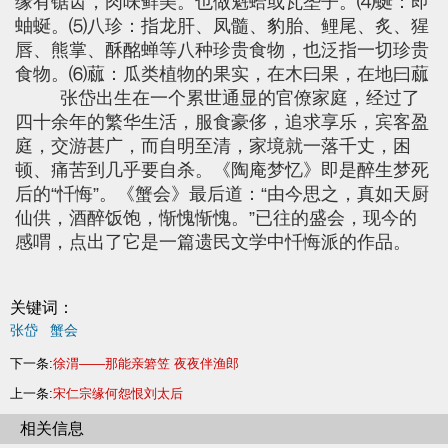
缘有锯齿，肉味鲜美。也做魁蛤或瓦垄子。⑷蜒：即
蚰蜒。⑸八珍：指龙肝、凤髓、豹胎、鲤尾、炙、猩
唇、熊掌、酥酩蝉等八种珍贵食物，也泛指一切珍贵
食物。⑹蓏：瓜类植物的果实，在木曰果，在地曰蓏
张岱出生在一个累世通显的官僚家庭，经过了
四十余年的繁华生活，服食豪侈，追求享乐，宾客盈
庭，交游甚广，而自明至清，家境就一落千丈，困
顿、痛苦到几乎要自杀。《陶庵梦忆》即是醉生梦死
后的“忏悔”。《蟹会》最后道：“由今思之，真如天厨
仙供，酒醉饭饱，惭愧惭愧。”已往的盛会，现今的
感喟，点出了它是一篇遗民文学中忏悔派的作品。
关键词：
张岱
蟹会
下一条:
徐渭——那能亲箬笠 夜夜伴渔郎
上一条:
宋仁宗缘何怨恨刘太后
相关信息