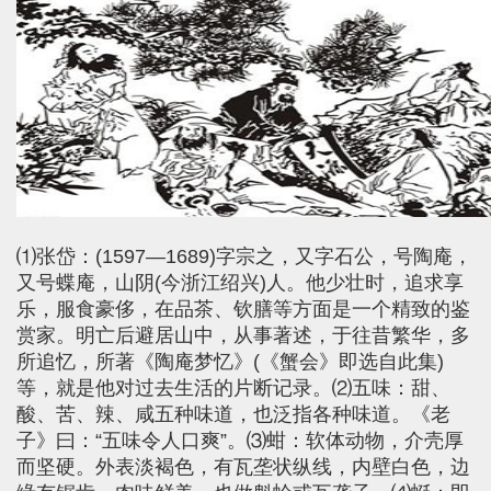
⑴张岱：(1597—1689)字宗之，又字石公，号陶庵，
又号蝶庵，山阴(今浙江绍兴)人。他少壮时，追求享
乐，服食豪侈，在品茶、钦膳等方面是一个精致的鉴
赏家。明亡后避居山中，从事著述，于往昔繁华，多
所追忆，所著《陶庵梦忆》(《蟹会》即选自此集)
等，就是他对过去生活的片断记录。⑵五味：甜、
酸、苦、辣、咸五种味道，也泛指各种味道。《老
子》曰：“五味令人口爽”。⑶蚶：软体动物，介壳厚
而坚硬。外表淡褐色，有瓦垄状纵线，内壁白色，边