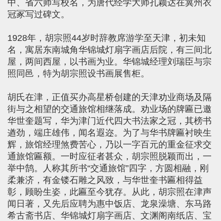
中、省六师写校名，为唐代经学大师孔颖达在冀州衣
冠冢写过碑文。
1928年，胡宗照44岁时辞教席游学至天津，初未知
名，寓居东南城角华锦城灯扇字画店后院，有三间北
屋，两间西屋，以书画为业。华锦城经理刘瑞臣与宗
照同邑，特为胡宗照设书画展售柜。
胡氏在津，正值买办高星桥创建的天津劝业商场及隔
街与之相望的交通旅馆相继落成。劝业场的牌匾已邀
华世奎题写，华为津门近代四大书法家之冠，其榜书
遒劲，端庄雄伟，闻名遐迩。为了与华书牌匾衬映生
辉，旅馆经理煞费苦心，乃以一字百元的重金征求交
通旅馆匾额。一时应征者甚众，胡宗照脱颖而出，一
举中鹄。人称其所书“交通旅馆”四字，方圆相融，刚
柔兼济，有金镂石雕之风致，与华世奎书匾相得益
彰，顾盼生姿，此匾至今犹存。从此，胡宗照在津声
闻日著，又先后应聘为惠中饭店、龙泉澡塘、东马路
希古斋书店、华锦城灯扇字画店、文渊阁南纸店、宝