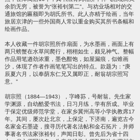
余韵无穷，被誉为“张裕钊第二”。与劝业场相对的交
通旅馆的匾额即为胡氏所书。此人亦精于绘画，当年
旅居京津的一些外国商人常以重金购买其所书条幅和
绘画作品。
本人收藏一件胡宗照所作扇面，为水墨画，画面上有
两只螃蟹在水草间爬行，栩栩如生，颇见神气。整幅
作品用笔遒劲浓重，墨色酣饱，如屋漏痕，似锥画
沙，体现了作者作画笔笔写出的特点。款题为：“庚
辰夏六月，以奉荫东仁兄又属即正，耐翁胡宗照写
意。”
胡宗照（1884—1943），字峰荪，号耐翁。先生家
学渊源，自幼酷爱书法，日习月练，学有所成。毕业
于保定优级师范学堂，在家乡冀州高等小学执教席17
年。其间，屡次赴北京，上保定，下济南，遍览古今
名家金石墨迹，搜寻历代著名法帖和金石拓片，并师
事著名书法家张裕钊，声闻日彰。曾先后为省十四