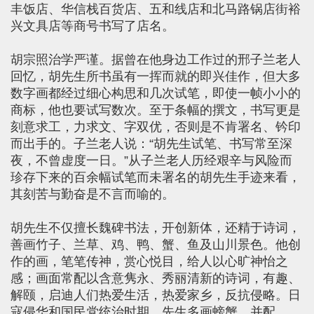
丰饭店、华信栈百货店、五和线店和北马路锅店街裕
兴文具店等商号书写了店名。
胡宗照治学严谨。据曾在他身边工作过的邢子兰老人
回忆，胡先生所书虽有一挥而就的即兴佳作，但大多
数字画都经过细心构思和几次试笔，即使一帧小小的
商标，他也要试写数次。至于条幅的撰文，书写更是
刻意求工，力求文、字双优，否则是不肯署名、钤印
而出手的。子兰老人说：“胡先生试笔、书写常至深
夜，不曾虚度一日。”从子兰老人历经艰辛与风险而
珍存下来的百余幅试笔而未署名的胡先生手迹来看，
其刻苦与勤奋是不言而喻的。
胡先生不仅擅长魏碑书法，开创新体，还精于诗词，
善画竹子、兰草、鸡、鸭、蟹、鱼及山川景色。他创
作的画，笔笔传神，赏心悦目，给人以心旷神怡之
感；画面常配以含意隽永、秀丽清新的诗词，有趣、
解颐，启迪人们热爱生活，热爱家乡，反抗侵略。日
寇侵华和国民党统治时期，先生多画螃蟹，并配