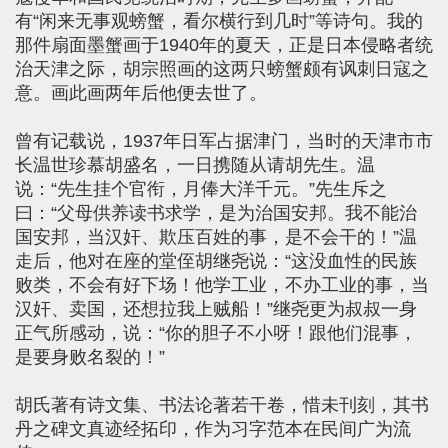
有“闲来无事观螃蟹，看尔横行到几时”等诗句。我的
那件扇面墨蟹画于1940年的夏天，正是日本侵略者统
治天津之际，胡宗照画的这两只螃蟹颇有讽刺日寇之
意。画此画两年后他便去世了。
曾有记载说，1937年日军占据津门，当时的天津市市
长温世珍慕胡盛名，一日携随从请胡先生。温
说：“先生挂个官衔，月俸大洋千元。”先生斥之
曰：“父母供养读书求学，是为治国安邦。我不能治
国安邦，当汉奸、欺压百姓的事，是不会干的！”温
走后，他对在座的堂侄胡继尧说：“这没血性的民族
败类，不会有好下场！他学工业，不办工业的事，当
汉奸、卖国，还想拉我上贼船！”继尧更为叔叔一身
正气所感动，说：“你的胆子不小呀！跟他们混事，
是要身败名裂的！”
胡氏著有诗文集、书法论著若干卷，惜未刊刻，其书
丹之碑文真迹经拓印，作为习字范本在民间广为流