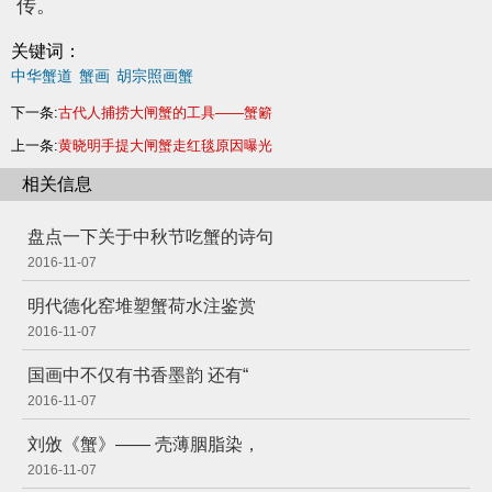
传。
关键词：
中华蟹道
蟹画
胡宗照画蟹
下一条:
古代人捕捞大闸蟹的工具——蟹簖
上一条:
黄晓明手提大闸蟹走红毯原因曝光
相关信息
盘点一下关于中秋节吃蟹的诗句
2016-11-07
明代德化窑堆塑蟹荷水注鉴赏
2016-11-07
国画中不仅有书香墨韵 还有“
2016-11-07
刘攽《蟹》—— 壳薄胭脂染，
2016-11-07