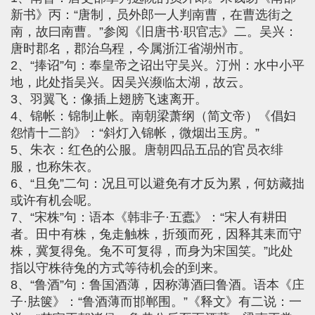
新书》丙：“唐制，员外郎一人判南曹，在曹选街之
南，故曰南曹。”参阅《旧唐书·职官志》二。吴兴：
唐时郡名，郡治乌程，今属浙江省湖州市。
2、“捧诏”句：奉皇帝之诏出守吴兴。汀州：水中小平
地，此处指吴兴。因吴兴濒临太湖，故云。
3、羽翼飞：像插上翅膀飞速离开。
4、锦帐：锦制止帐。南朝梁萧纲（简文帝）《倡妇
怨情十二韵》：“斜灯入锦帐，微烟出玉房。”
5、朱衣：红色的公服。唐朝四品五品的官员衣绯
服，也称朱衣。
6、“且免”二句：况且可以避免有才反为累，何妨藏拙
或许有机会呢。
7、“宋株”句：语本《韩非子·五蠹》：“宋人有耕田
者。田中有株，兔走触株，折颈而死，因释其耒而守
株，冀复得兔。兔不可复得，而身为宋国笑。”此处
指以守株待兔的方式等待机会的到来。
8、“鲁酒”句：鲁国酒薄，因称薄酒曰鲁酒。语本《庄
子·胠箧》：“鲁酒薄而邯郸围。”《释文》有二说：一