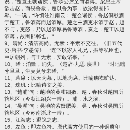
说，“楚宣王朝诸侯，鲁恭公后至而酒薄。梁惠王常
欲击赵，而畏鲁救，楚以鲁为事，故梁得围邯
郸。”一说，“许慎注淮南云：‘楚会诸侯，鲁赵俱献酒
于楚王，鲁酒薄而赵酒厚。楚之主酒吏求酒于赵，赵
不与，吏怒，乃以赵酒厚易鲁薄酒，奏之，楚王以赵
酒薄，故围邯郸也。'"
9、清尚：清洁高尚。无素：平素不交往。《旧五代
史·唐书·李愚传》：“陛下以家人礼兄，振等私臣也。
臣居朝列，与王无素，安敢谄事。”
10、晞：消散，消失。《楚辞·九思·疾世》：“时昢昢
兮旦旦，尘莫莫兮未晞。”
11、幕席：以天为幕，以地为席。比喻胸襟旷达。
12、珠玑：比喻诗文之美。
13、“越浦”句：越地的黄柑细嫩。越，春秋时越国所
辖地区（今浙江绍兴一带）。浦，水之滨。
14、“吴溪”句：吴地的紫蟹肥美。吴，春秋时吴国所
辖地区（今苏南浙北一带）。
15、江海志：退隐之志。
16、左鱼：即左鱼符。唐代官方使用的一种铜质印