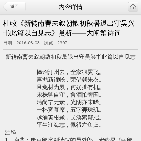
内容详情
返回
杜牧《新转南曹未叙朝散初秋暑退出守吴兴
书此篇以自见志》赏析——大闸蟹诗词
日期：2016-03-03 浏览：2397
新转南曹未叙朝散初秋暑退出守吴兴书此篇以自见志
捧诏汀州去，全家羽翼飞。
喜抛新锦帐，荣借就朱衣。
且免材为累，何妨拙有机。
宋株聊自守，鲁酒怕旁围。
清尚宁无素，光阴亦未晞。
一杯宽幕席，五字弄珠玑。
越浦黄柑嫩，吴溪紫蟹肥。
平生江海志，佩得左鱼归。
注释：
1、南曹：唐吏部掌判选院的员外郎。宋钱易《南部