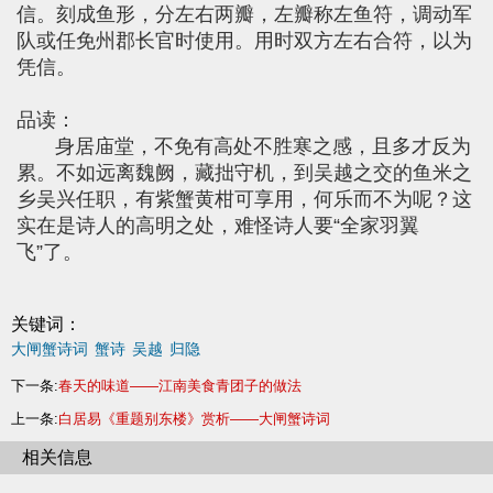
信。刻成鱼形，分左右两瓣，左瓣称左鱼符，调动军
队或任免州郡长官时使用。用时双方左右合符，以为
凭信。
品读：
身居庙堂，不免有高处不胜寒之感，且多才反为
累。不如远离魏阙，藏拙守机，到吴越之交的鱼米之
乡吴兴任职，有紫蟹黄柑可享用，何乐而不为呢？这
实在是诗人的高明之处，难怪诗人要“全家羽翼
飞”了。
关键词：
大闸蟹诗词
蟹诗
吴越
归隐
下一条:
春天的味道——江南美食青团子的做法
上一条:
白居易《重题别东楼》赏析——大闸蟹诗词
相关信息