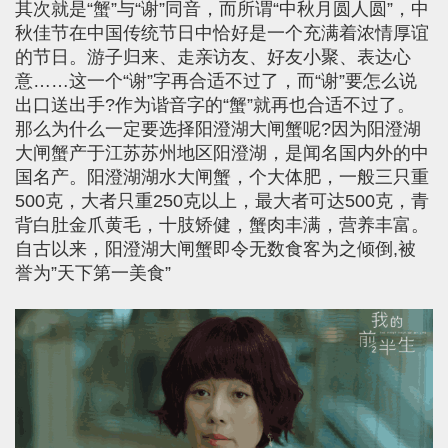
其次就是“蟹”与“谢”同音，而所谓“中秋月圆人圆”，中
秋佳节在中国传统节日中恰好是一个充满着浓情厚谊
的节日。游子归来、走亲访友、好友小聚、表达心
意……这一个“谢”字再合适不过了，而“谢”要怎么说
出口送出手?作为谐音字的“蟹”就再也合适不过了。
那么为什么一定要选择阳澄湖大闸蟹呢?因为阳澄湖
大闸蟹产于江苏苏州地区阳澄湖，是闻名国内外的中
国名产。阳澄湖湖水大闸蟹，个大体肥，一般三只重
500克，大者只重250克以上，最大者可达500克，青
背白肚金爪黄毛，十肢矫健，蟹肉丰满，营养丰富。
自古以来，阳澄湖大闸蟹即令无数食客为之倾倒,被
誉为”天下第一美食”