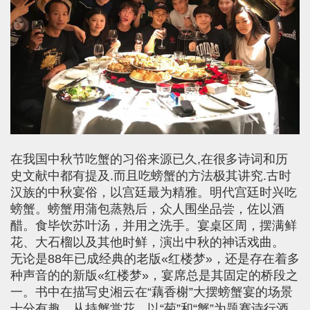
在我国中秋节吃蟹的习俗来源已久,在很多诗词和历
史文献中都有提及.而且吃螃蟹的方法极其讲究.古时
汉族的中秋宴俗，以宫廷最为精雅。明代宫廷时兴吃
螃蟹。螃蟹用蒲包蒸熟后，众人围坐品尝，佐以酒
醋。食毕饮苏叶汤，并用之洗手。宴桌区周，摆满鲜
花、大石榴以及其他时鲜，演出中秋的神话戏曲。
无论是88年已成经典的老版«红楼梦»，还是存在着多
种声音的的新版«红楼梦»，宴席总是其固定的桥段之
一。书中在描写史湘云在“藕香榭”大摆螃蟹宴的场景
十分有趣，从持蟹赏花，以“菊”和“蟹”为题赛诗行酒