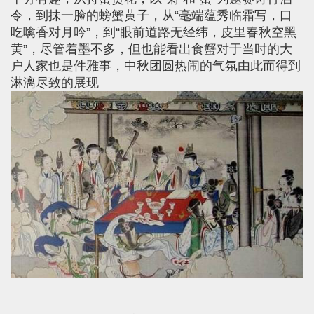
令，到抹一脸的螃蟹黄子，从“毫端蕴秀临霜写，口
吃噙香对月吟”，到“眼前道路无经纬，皮里春秋空黑
黄”，尽管着墨不多，但也能看出食蟹对于当时的大
户人家也是件雅事，中秋团圆热闹的气氛由此而得到
淋漓尽致的展现