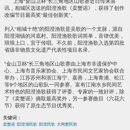
上海“金山卫杯”长三角地区山歌赛近日传来喜
讯，相城区选送的阳澄渔歌《卖蟹谣》，获得了创作
改编节目最高奖“最佳创新奖”。
列入“相城十绝”的阳澄渔歌是吴歌的一个支脉，源自
阳澄湖镇的河底村。阳澄渔歌歌词简单，音律优美，
琅琅上口，宜于传唱。不久前，阳澄渔歌入选第四批
省级非物质文化遗产代表性项目名录。
“金山卫杯”长三角地区山歌赛由上海市非遗保护中
心、上海市音乐家协会、上海市民间文艺家协会联合
举办，江苏苏州和浙江海宁、嘉善，上海青浦、松江
等9个地区的山歌队一同参赛。富有江南水乡民间艺
术特色的阳澄渔歌获得了评委、专家的一致好评，除
了《卖蟹谣》摘取最高奖外，另一参赛曲目《六花六
节》获得了原生态节目优秀奖。
关键词：
卖蟹谣
阳澄湖民歌
阳澄民歌
大闸蟹民歌