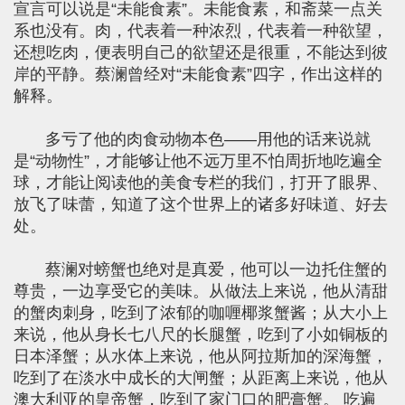
宣言可以说是“未能食素”。未能食素，和斋菜一点关
系也没有。肉，代表着一种浓烈，代表着一种欲望，
还想吃肉，便表明自己的欲望还是很重，不能达到彼
岸的平静。蔡澜曾经对“未能食素”四字，作出这样的
解释。
多亏了他的肉食动物本色——用他的话来说就
是“动物性”，才能够让他不远万里不怕周折地吃遍全
球，才能让阅读他的美食专栏的我们，打开了眼界、
放飞了味蕾，知道了这个世界上的诸多好味道、好去
处。
蔡澜对螃蟹也绝对是真爱，他可以一边托住蟹的
尊贵，一边享受它的美味。从做法上来说，他从清甜
的蟹肉刺身，吃到了浓郁的咖喱椰浆蟹酱；从大小上
来说，他从身长七八尺的长腿蟹，吃到了小如铜板的
日本泽蟹；从水体上来说，他从阿拉斯加的深海蟹，
吃到了在淡水中成长的大闸蟹；从距离上来说，他从
澳大利亚的皇帝蟹，吃到了家门口的肥膏蟹。 吃遍