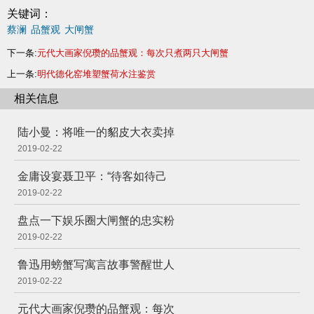
关键词：
蔡澜
品蟹观
大闸蟹
下一条:
元代大画家倪瓒的品蟹观：每次只煮两只大闸蟹
上一条:
明代德化窑堆塑蟹荷水注鉴赏
相关信息
陆小曼：将唯一的貂皮大衣卖掉
2019-02-22
金庸设宴聂卫平：“待客如待己
2019-02-22
盘点一下娱乐圈大闸蟹的忠实粉
2019-02-22
鲁迅用螃蟹写寓言故事警醒世人
2019-02-22
元代大画家倪瓒的品蟹观：每次