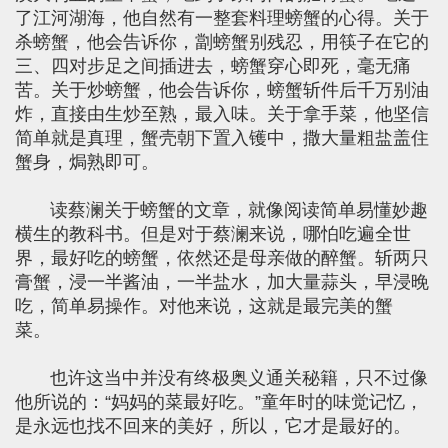
了江河湖海，他自然有一整套料理螃蟹的心得。关于
杀螃蟹，他会告诉你，劏螃蟹别残忍，用筷子在它的
三、四对步足之间插进去，螃蟹穿心即死，毫无痛
苦。关于炒螃蟹，他会告诉你，螃蟹斩件后千万别油
炸，直接由生炒至熟，最入味。关于拿手菜，他坚信
简单就是真理，蟹壳朝下置入镬中，撒大量粗盐盖住
蟹身，焗熟即可。
读蔡澜关于螃蟹的文章，就像阅读简单易懂妙趣
横生的教科书。但是对于蔡澜来说，哪怕吃遍全世
界，最好吃的螃蟹，依然还是母亲做的醉蟹。斩两只
膏蟹，浸一半酱油，一半盐水，加大量蒜头，早浸晚
吃，简单易操作。对他来说，这就是最完美的蟹
菜。
也许这当中并没有终极奥义通关秘籍，只不过像
他所说的：“妈妈的菜最好吃。”童年时的味觉记忆，
是永远也找不回来的美好，所以，它才是最好的。