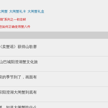
大闸蟹
大闸蟹礼卡
大闸蟹礼盒
观期”系列之—初尝鲜
您如何正确使用蟹八件
《卖蟹谣》获得山歌赛
年昆山巴城阳澄湖蟹文化旅
获的季节到了，画面有
宗阳澄湖大闸蟹到底有
蟹，知道大闸蟹吃什么