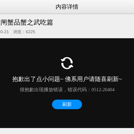
内容详情
大闸蟹品蟹之武吃篇
10-21 浏览：6225