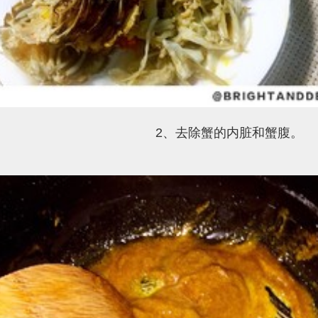
、去除蟹的内脏和蟹腹。