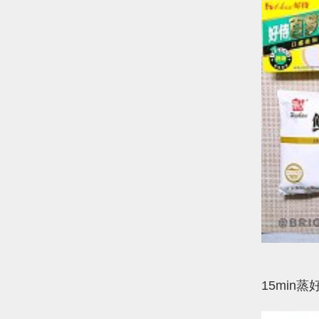
1、
15min