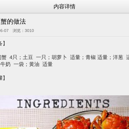
内容详情
喱蟹的做法
06-07 浏览：3010
备】
4只；土豆 一只；胡萝卜 适量；青椒 适量；洋葱 
；牛奶 一袋；黄油 适量
骤】