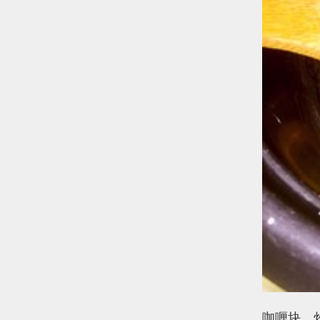
3、
咖喱块，