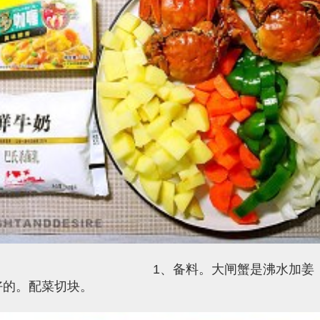
备料。大闸蟹是沸水加姜，上
蒸好的。配菜切块。