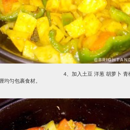
加入土豆 洋葱 胡萝卜 青椒 
咖喱均匀包裹食材。