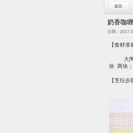
返回
奶香咖
日期：2017-
【食材准
大闸蟹 
块 两块
【烹饪步